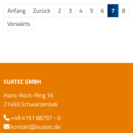
Anfang
Zurück
2
3
4
5
6
7
8
Vorwärts
SUATEC GMBH
Hans-Koch-Ring 16
21493 Schwarzenbek
+49 4151 88797 - 0
kontakt@suatec.de